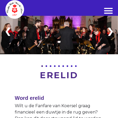
Overslaan
1 / 9
en
naar
de
inhoud
❮
❯
gaan
ERELID
Word erelid
Wilt u de Fanfare van Koersel graag
financieel een duwtje in de rug geven?